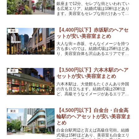
銀座まで12分、セレブな街といわれてい
る広尾エリア、結婚式場は10軒ほどあり
ます。美容室もセレブな街だけあって高
めの値段設定です。【広尾駅】ヘアセッ
トが安い美容室ヘアアンドエステ ヒロイ
ン 西麻布本店(Hair&Esthe HIROIN)ヘ...
【4,400円以下】赤坂駅のヘアセ
東京
ットが安い美容室まとめ
大人な街＝赤坂、そんなイメージを持つ
方も多いのでは。結婚式場は25軒ほどあ
り、美容室自体も沢山あるエリアです。
【赤坂駅】ヘアセットが安い美容室ヘア
サロン ナヴィ 赤坂(NaVie AKASAKA)ヘ
アセット料金3,000円アクセス赤坂駅か
【3,500円以下】六本木駅のヘア
東京
ら...
セットが安い美容室まとめ
六本木駅は、大使館もたくさんあり外国
の方も目立ちます。結婚式場は20軒ほ
ど、高級そうなイメージがあるエリアで
すが、比較的リーズナブルな美容室が多
く存在します。【六本木駅】ヘアセット
が安い美容室ヘアセットサロン クローバ
【4,500円以下】白金台・白金高
東京
ー(Clover)ヘア...
輪駅のヘアセットが安い美容室ま
とめ
白金台駅周辺と言えば高級住宅街。結婚
式場は15軒ほどあり、美容室も白金エリ