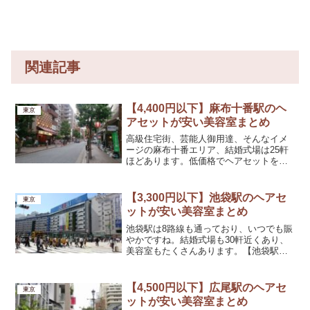
関連記事
【4,400円以下】麻布十番駅のヘ
東京
アセットが安い美容室まとめ
高級住宅街、芸能人御用達、そんなイメ
ージの麻布十番エリア、結婚式場は25軒
ほどあります。低価格でヘアセットを提
供している美容室は少なめです。【麻布
十番駅】ヘアセットが安い美容室ジェッ
トセット ドライバー 麻布十番店
【3,300円以下】池袋駅のヘアセ
東京
(JETSET DRYBA...
ットが安い美容室まとめ
池袋駅は8路線も通っており、いつでも賑
やかですね。結婚式場も30軒近くあり、
美容室もたくさんあります。【池袋駅】
ヘアセットが安い美容室ヘアセットサロ
ン ミント(Hair set salon MINT)ヘアセッ
ト料金1,500円アクセス池袋駅...
【4,500円以下】広尾駅のヘアセ
東京
ットが安い美容室まとめ