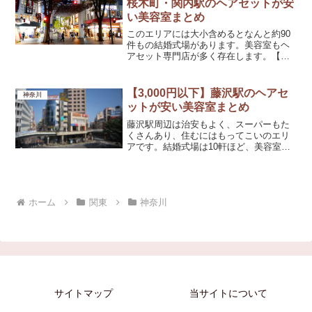
桜木町・関内駅のヘアセットが安
い美容室まとめ
このエリアには大小含めるとなんと約90
件もの結婚式場があります。美容室もヘ
アセット専門店が多く存在します。【み
なとみらい・桜木町・関内駅】ヘアセッ
トが安い美容室アリュール(Allure)ヘアセ
ット料金3,150円アクセス関内駅北口から
【3,000円以下】藤沢駅のヘアセ
神奈川
徒歩3...
ットが安い美容室まとめ
藤沢駅周辺は治安もよく、スーパーもた
くさんあり、住むにはもってこいのエリ
アです。結婚式場は10軒ほど、美容室は
さまざまな価格帯のお店が出店していま
す。【藤沢駅】ヘアセットが安い美容室
ルル(LuLu by KENJE)ヘアセット料金
2,750...
ホーム
関東
神奈川
サイトマップ
当サイトについて