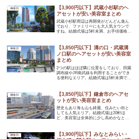
セットが安い美容室ラ フェリーテ 新横浜
ヘア(Ra felite)ヘアセット料金2,750円...
【3,900円以下】武蔵小杉駅のヘ
神奈川
アセットが安い美容室まとめ
武蔵小杉駅周辺は再開発がどんどん進ん
でおり、ファミリーにも大人気タウンで
すね。結婚式場は5軒未満、お手頃価格の
美容室がたくさんあります。【武蔵小杉
駅】ヘアセットが安い美容室エマージュ
武蔵小杉駅店(Emerge)ヘアセット料金
【3,850円以下】溝の口・武蔵溝
神奈川
3,000円ア...
ノ口駅のヘアセットが安い美容室
まとめ
2つの駅はほぼ隣に位置をしており、田園
調布線やJR南武線を利用することができ
る便利なエリア。結婚式場は5軒未満で、
流行りの薬剤を取り扱う美容室が沢山あ
ります。【溝の口・武蔵溝ノ口駅】ヘア
セットが安い美容室ヘアアレンジメント
【3,850円以下】鎌倉市のヘアセ
神奈川
ボガスティーズ ...
ットが安い美容室まとめ
歴史もあり海も山も綺麗、住みたい街と
しても人気エリア。結婚式場は20軒ほ
ど、美容室は全体的に少し高めかなとい
う印象です。【鎌倉市】ヘアセットが安
い美容室オアシス 大船店(Oasis)ヘアセッ
ト料金2,980円アクセス大船駅から徒歩1
【3,900円以下】みなとみらい・
神奈川
分営業時...