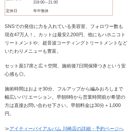
日9:00～21:00
定休日
年中無休
SNSでの発信に力を入れている美容室、フォロワー数も
現在47万人！。カットは最安2,200円、他にもハホニコト
リートメントや、超音波コーティングトリートメントなど
いたわりメニューも豊富。
セット面17席と広々空間、施術後7日間保障つきという安
心感も◎。
施術時間はおよそ30分、フルアップから編みおろしまで
幅広いバリエーション。早朝8時から営業時間前が希望の
方は直接お問い合わせ下さい。早朝料金は30分＋1,000
円。
≫
アイティーバイアルバム 川崎店の詳細・予約ページへ