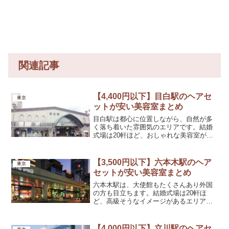
関連記事
【4,400円以下】目白駅のヘアセ
東京
ットが安い美容室まとめ
目白駅は都心に位置しながら、自然が多
く落ち着いた雰囲気のエリアです。結婚
式場は20軒ほど、おしゃれな美容室がた
くさんあります。【目白駅】ヘアセット
が安い美容室オング(OnGG)ヘアセット料
金3,800円（新規の方限定）アクセス目白
【3,500円以下】六本木駅のヘア
東京
駅から徒歩...
セットが安い美容室まとめ
六本木駅は、大使館もたくさんあり外国
の方も目立ちます。結婚式場は20軒ほ
ど、高級そうなイメージがあるエリアで
すが、比較的リーズナブルな美容室が多
く存在します。【六本木駅】ヘアセット
が安い美容室ヘアセットサロン クローバ
【4,000円以下】立川駅のヘアセ