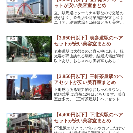
東京
ー(Clover)ヘア...
ットが安い美容室まとめ
立川駅周辺はターミナル駅なので交通の
便がよく、飲食店や商業施設が立ち並ぶ
エリア。結婚式場も15軒ほどあり美容室
もさまざまな特徴があります。【立川
駅】ヘアセットが安い美容室スタジオカ
ラー(color)ヘアセット料金2,200円アクセ
【3,850円以下】表参道駅のヘア
東京
ス立川駅南...
セットが安い美容室まとめ
表参道駅は大都会のど真ん中にあり、観
光客が沢山訪れる場所。結婚式場は30軒
以上あり、おしゃれな美容室もあちこち
に軒を連ねています。【表参道駅】ヘア
セットが安い美容室マチュレ(Mature)ヘア
セット料金2,800円アクセス表参道駅B3出
【3,850円以下】三軒茶屋駅のヘ
東京
口か...
アセットが安い美容室まとめ
下町感もある魅力的なおしゃれタウン。
結婚式場は近隣に2軒ほどあります。美容
室は多め。【三軒茶屋駅】ヘアセットが
安い美容室エイト 三軒茶屋店(EIGHT)ヘ
アセット料金3,000円アクセス三軒茶屋駅
から徒歩2分営業時間月曜～土曜日10:00
【4,400円以下】下北沢駅のヘア
東京
～...
セットが安い美容室まとめ
:下北沢エリアはアパレルやカフェだけで
はなく、結婚式場が10軒ほどあります。